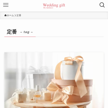
ホーム
定番
定番
– tag –